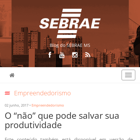
Blog do SEBRAE MS
Toggl
navig
Empreendedorismo
02 junho, 2017 •
Empreendedorismo
O “não” que pode salvar sua
produtividade
Este conteúdo também está disponível em versão de