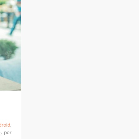
droid
,
o, por