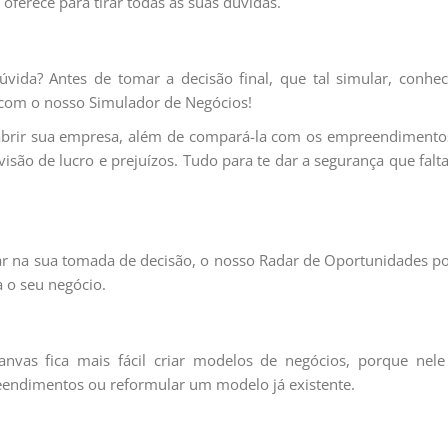
 oferece para tirar todas as suas dúvidas.
vida? Antes de tomar a decisão final, que tal simular, conhec
l com o nosso Simulador de Negócios!
 abrir sua empresa, além de compará-la com os empreendimento
evisão de lucro e prejuízos. Tudo para te dar a segurança que falt
dar na sua tomada de decisão, o nosso Radar de Oportunidades p
a o seu negócio.
vas fica mais fácil criar modelos de negócios, porque nele
eendimentos ou reformular um modelo já existente.