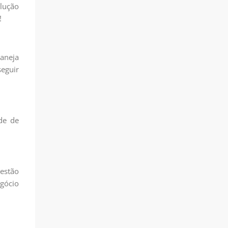
lução
!
laneja
eguir
de de
estão
egócio