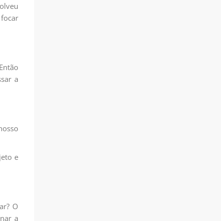
olveu
focar
 Então
sar a
 nosso
jeto e
ar? O
nar a