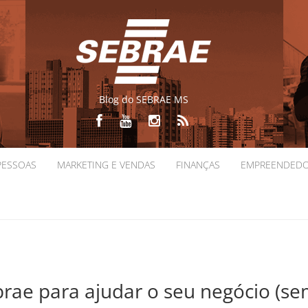
Blog do SEBRAE MS
PESSOAS
MARKETING E VENDAS
FINANÇAS
EMPREENDED
brae para ajudar o seu negócio (s