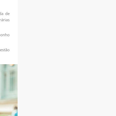
da de
árias
 sonho
estão