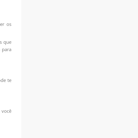
er os
s que
a para
ode te
 você