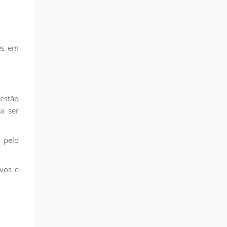
es em
 estão
a ser
 pelo
ivos e