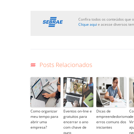
Confira todos os conteúdos que o
Clique aqui
e acesse diversos te
Posts Relacionados
Como organizar
Eventos on-line e
Dicas de
Co
meu tempo para
gratuitos para
empreendedorismo:
de
abrir uma
encerrar o ano
erros comuns dos
Vi
empresa?
com chave de
iniciantes
aj
ouro
ne