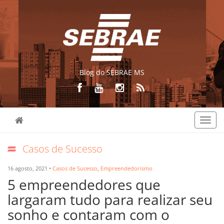
Blog do SEBRAE MS
Toggl
navig
Casos de Sucesso
16 agosto, 2021 •
Casos de Sucesso
,
Empreendedorismo
5 empreendedores que
largaram tudo para realizar seu
sonho e contaram com o