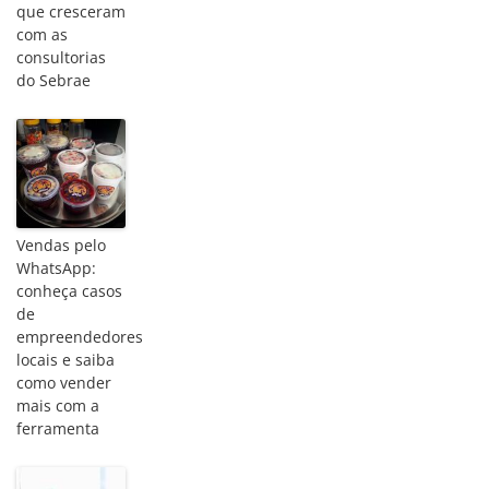
Escort
que cresceram
beylikduzu
com as
Escort
consultorias
Ankara
do Sebrae
Escort
malatya
Escort
kuşadası
Escort
gaziantep
Vendas pelo
Escort
WhatsApp:
izmir
conheça casos
de
Escort
empreendedores
locais e saiba
como vender
mais com a
ferramenta