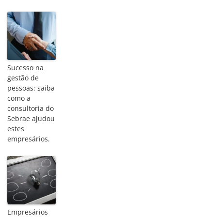
kızılay
escort
istanbul
escort
ankara
escort
Sucesso na
ankara
gestão de
pessoas: saiba
rus
como a
escort
consultoria do
escort
Sebrae ajudou
çankaya
estes
ankara
empresários.
escort
bayan
istanbul
rus
Escort
atasehir
Empresários