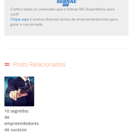
çankaya
Confira todos os conteúdos que o Sebrae MS disponibiliza para
escort
você!
escort
Clique aqui
e acesse diversos temas de empreendedorismo para
ankara
guiar a sua jornada.
çankaya
escort
escort
bayan
çankaya
Posts Relacionados
istanbul
rus
escort
eryaman
escort
escort
bayan
10 segredos
ankara
de
empreendedores
ankara
de sucesso
escort