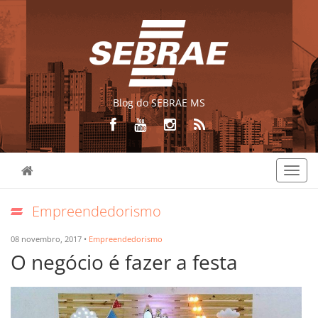
Blog do SEBRAE MS
Toggl
navig
Empreendedorismo
08 novembro, 2017 •
Empreendedorismo
O negócio é fazer a festa