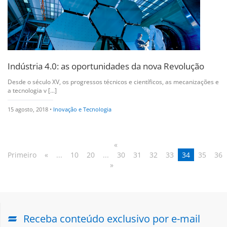
Indústria 4.0: as oportunidades da nova Revolução
Desde o século XV, os progressos técnicos e científicos, as mecanizações e
a tecnologia v [...]
15 agosto, 2018 •
Inovação e Tecnologia
«
Primeiro
«
...
10
20
...
30
31
32
33
34
35
36
»
Receba conteúdo exclusivo por e-mail