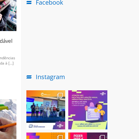
Facebook
dável
endências
a à [...]
Instagram