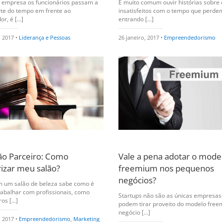
a empresa os funcionários passam a
É muito comum ouvir histórias sobre 
rte do tempo em frente ao
insatisfeitos com o tempo que perde
, é [...]
entrando [...]
, 2017 •
Liderança e Pessoas
26 janeiro, 2017 •
Empreendedorismo
lão Parceiro: Como
Vale a pena adotar o mode
rizar meu salão?
freemium nos pequenos
negócios?
 um salão de beleza sabe como é
abalhar com profissionais, como
Startups não são as únicas empresas
os [...]
podem tirar proveito do modelo fre
negócio [...]
, 2017 •
Empreendedorismo
,
Marketing