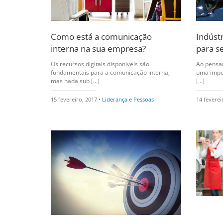
Como está a comunicação
Indústr
interna na sua empresa?
para s
Os recursos digitais disponíveis são
Ao pensar
fundamentais para a comunicação interna,
uma impor
mas nada sub [...]
[...]
15 fevereiro, 2017 •
Liderança e Pessoas
14 feverei