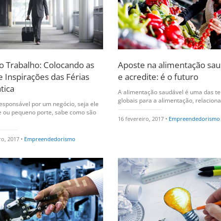
ao Trabalho: Colocando as
Aposte na alimentação sau
e Inspirações das Férias
e acredite: é o futuro
tica
A alimentação saudável é uma das t
globais para a alimentação, relacionad
sponsável por um negócio, seja ele
e ou pequeno porte, sabe como são
16 fevereiro, 2017 •
Empreendedorismo
ro, 2017 •
Empreendedorismo