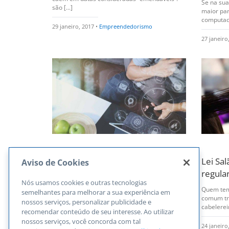
Se na su
são [...]
maior pa
computador
29 janeiro, 2017 •
Empreendedorismo
27 janeiro
Negócio Omni-Channel: O futuro
Lei Sa
Aviso de Cookies
é agora!
regula
Nós usamos cookies e outras tecnologias
O amplo acesso à internet trouxe a
Quem tem
semelhantes para melhorar a sua experiência em
necessidade dos negócios migrarem para o e-
comum tr
nossos serviços, personalizar publicidade e
commerce. Com [...]
cabelereir
recomendar conteúdo de seu interesse. Ao utilizar
nossos serviços, você concorda com tal
25 janeiro, 2017 •
Inovação e Tecnologia
24 janeiro