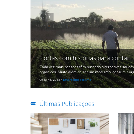
O cooperativismo e a for
 busca por alimentos
Cooperativas são organizações de pesso
]
e solidariedade. Seus objetivos econômic
06 julho, 2018 •
Empreendedorismo
Últimas Publicações