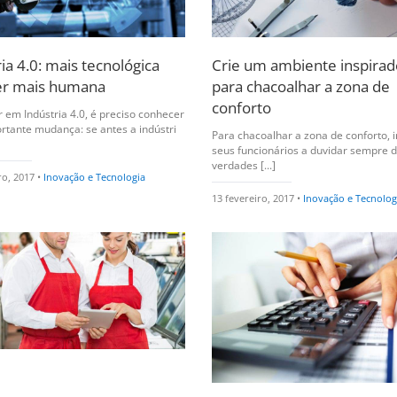
ia 4.0: mais tecnológica
Crie um ambiente inspirad
er mais humana
para chacoalhar a zona de
conforto
 em Indústria 4.0, é preciso conhecer
tante mudança: se antes a indústri
Para chacoalhar a zona de conforto, i
seus funcionários a duvidar sempre 
verdades [...]
ro, 2017 •
Inovação e Tecnologia
13 fevereiro, 2017 •
Inovação e Tecnolog