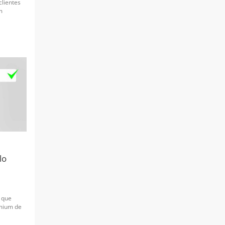
clientes
m
lo
 que
emium de