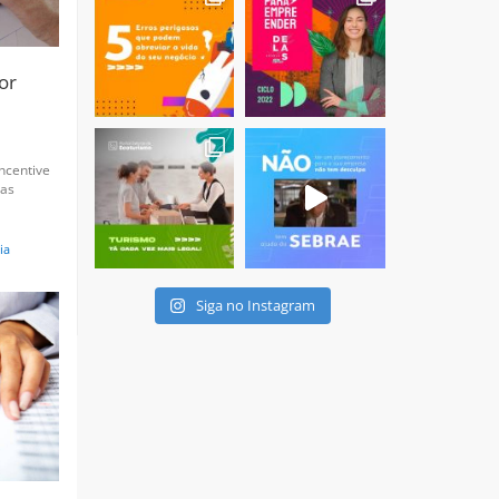
or
ncentive
das
ia
Siga no Instagram