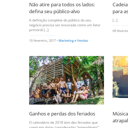
Não atire para todos os lados:
Cadeia
defina seu público-alvo
para a
A definição completa do público do seu
[…]
negócio precisa ser encarada como um fator
primordi [...]
09 feverei
10 fevereiro, 2017 •
Marketing e Vendas
Ganhos e perdas dos feriados
Música
atrapa
O calendário de 2018 tem dez feriados que
caem em datas consideradas “emendáveis”: