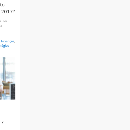
to
a 2017?
anual,
 a
,
Finanças
,
tégico
17