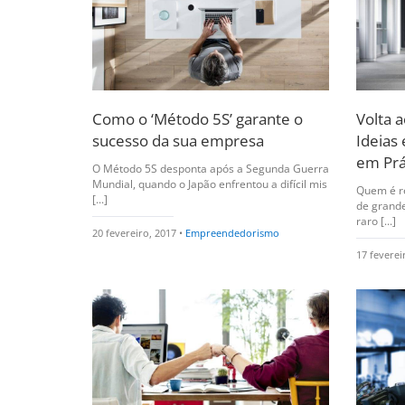
Como o ‘Método 5S’ garante o
Volta 
sucesso da sua empresa
Ideias 
em Prá
O Método 5S desponta após a Segunda Guerra
Mundial, quando o Japão enfrentou a difícil mis
Quem é re
[...]
de grand
raro [...]
20 fevereiro, 2017 •
Empreendedorismo
17 feverei