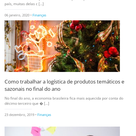
país, muitas delas c [...]
06 janeiro, 2020 •
Finanças
Como trabalhar a logística de produtos temáticos e
sazonais no final do ano
No final do ano, a economia brasileira fica mais aquecida por conta do
décimo terceiro que � [...]
23 dezembro, 2019 •
Finanças