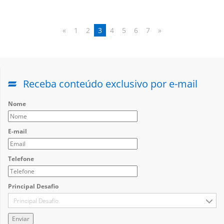
«
1
2
3
4
5
6
7
»
Receba conteúdo exclusivo por e-mail
Nome
E-mail
Telefone
Principal Desafio
Principal Desafio