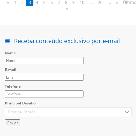
«
1
2
3
4
5
6
7
8
9
10
...
20
...
»
Últim
»
Receba conteúdo exclusivo por e-mail
Nome
E-mail
Telefone
Principal Desafio
Principal Desafio