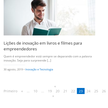
Lições de inovação em livros e filmes para
empreendedores
Quem é empreendedor está sempre se deparando com a palavra
inovação. Seja para surpreende [...]
30 agosto, 2019 •
Inovação e Tecnologia
«
Primeiro
«
...
10
...
19
20
21
22
23
24
25
26
»